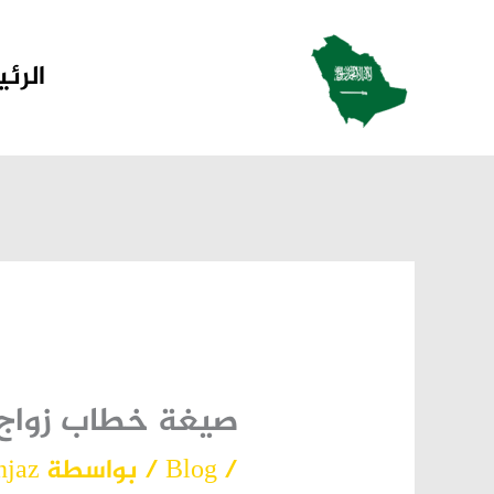
خطي
لى
الرئ
لمحتوى
صيغة خطاب زواج سع
/
Blog
/ بواسطة
njaz