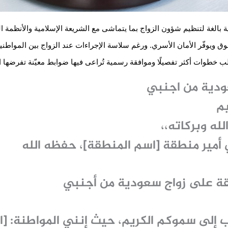
ية بالغة لتنظيم شؤون الزواج بما يتماشى مع الشريعة الإسلامية والأنظمة ا
ويوفّر الأمان الأسري. ورغم سلاسة الإجراءات عند الزواج بين المواطنين 
طوات أكثر تفصيلًا وموافقة رسمية تُراعى فيها ضوابط معيّنة تفرضها الل
دية من اجنبي
يم
له وبركاته،،
ي أمير منطقة [اسم المنطقة]، حفظه الله
قة على زواج سعودية من أجنبي
ب إلى سموكم الكريم، حيث إنني المواطنة: [ال