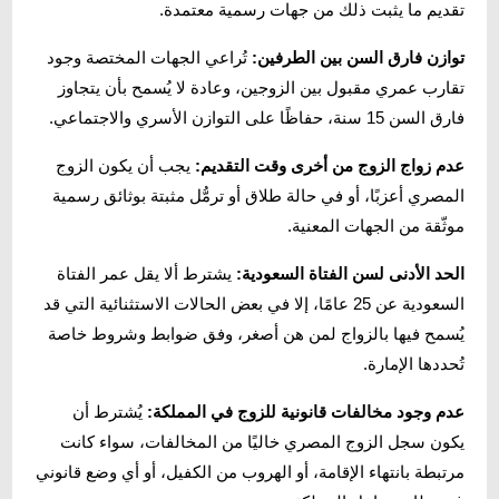
تقديم ما يثبت ذلك من جهات رسمية معتمدة.
توازن فارق السن بين الطرفين:
تُراعي الجهات المختصة وجود
تقارب عمري مقبول بين الزوجين، وعادة لا يُسمح بأن يتجاوز
فارق السن 15 سنة، حفاظًا على التوازن الأسري والاجتماعي.
عدم زواج الزوج من أخرى وقت التقديم:
يجب أن يكون الزوج
المصري أعزبًا، أو في حالة طلاق أو ترمُّل مثبتة بوثائق رسمية
موثّقة من الجهات المعنية.
الحد الأدنى لسن الفتاة السعودية:
يشترط ألا يقل عمر الفتاة
السعودية عن 25 عامًا، إلا في بعض الحالات الاستثنائية التي قد
يُسمح فيها بالزواج لمن هن أصغر، وفق ضوابط وشروط خاصة
تُحددها الإمارة.
عدم وجود مخالفات قانونية للزوج في المملكة:
يُشترط أن
يكون سجل الزوج المصري خاليًا من المخالفات، سواء كانت
مرتبطة بانتهاء الإقامة، أو الهروب من الكفيل، أو أي وضع قانوني