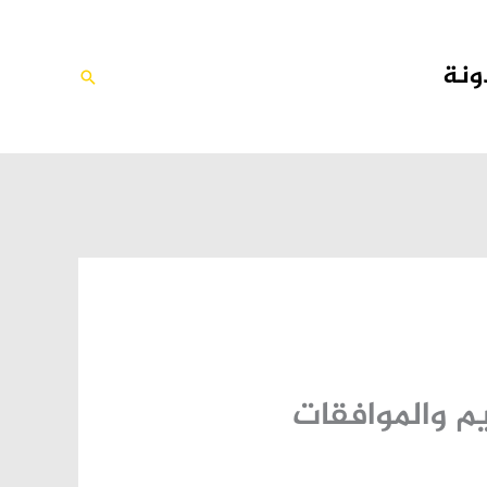
ونة
البحث
م والموافقات