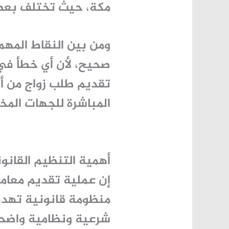
مكة، حيث تختلف بعض 
ومن بين النقاط المهم
صحيح، لأن أي خطأ في ا
تقديم طلب زواج من أجن
المباشرة للجهات المخ
أهمية التنظيم القانون
إن عملية
تقديم معامل
منظومة قانونية تهدف
شرعية ونظامية واضحة