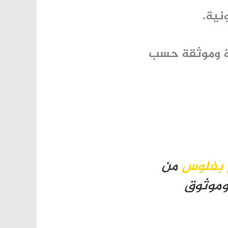
نية.
ة وموثقة حسب
 بفلوس
من
وموثوق