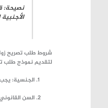
نصيحة: قب
الأجنبية 
شروط طلب تصريح زواج
لتقديم
نموذج طلب تصر
الجنسية:
يجب أ
السن القانوني: