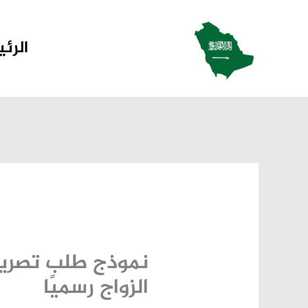
خطي
لى
الرئ
لمحتوى
نموذج طلب تصريح 
الزواج رسميًا