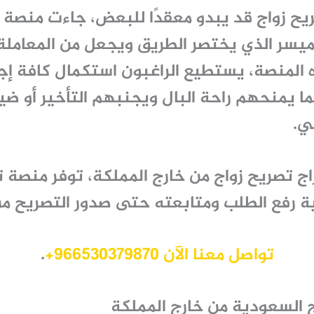
ح زواج قد يبدو معقدًا للبعض، جاءت منصة ت
لميسر الذي يختصر الطريق ويجعل من المعامل
المنصة، يستطيع الراغبون استكمال كافة إجر
ما يمنحهم راحة البال ويجنبهم التأخير أو ض
ي.
ج تصريح زواج من خارج المملكة، توفر منصة
ة رفع الطلب ومتابعته حتى صدور التصريح من
تواصل معنا الآن 966530379870+
.
ج السعودية من خارج المملكة