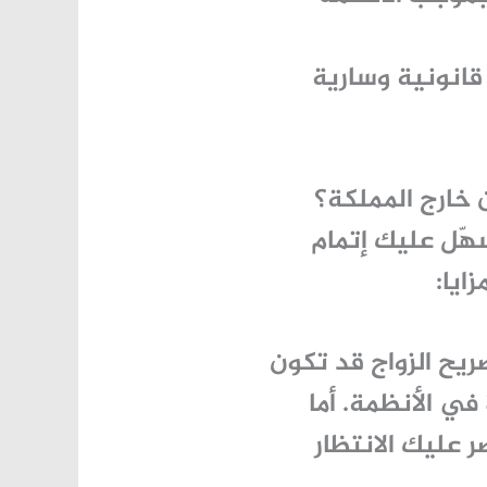
قانونية وسارية
 خارج المملكة​؟
سهّل عليك إتمام
ايا:
ريح الزواج قد تكون
ي الأنظمة. أما
 عليك الانتظار