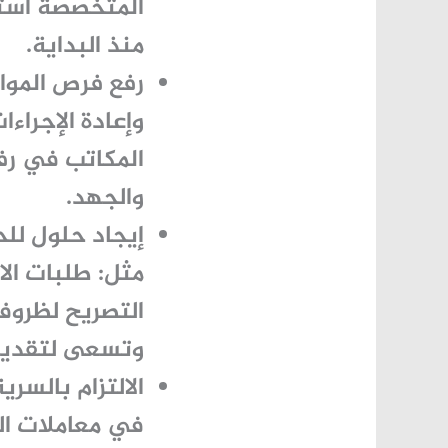
المتخصصة استش
منذ البداية.
رفع فرص الموا
وإعادة الإجراء
المكاتب في رفع
والجهد.
إيجاد حلول للح
مثل: طلبات الا
التصريح لظروف
وتسعى لتقديم 
الالتزام بالسر
في معاملات ال