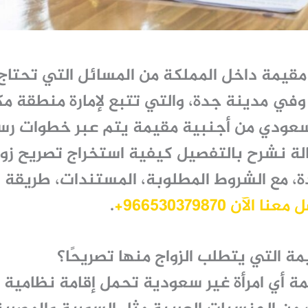
ة مقيمة داخل المملكة من المسائل التي تحتا
وفي مدينة
جدة
، والتي تتبع
لإمارة منطقة مك
سعودي من أجنبية مقيمة يتم عبر خطوات رس
الة نشرح بالتفصيل
كيفية استخراج تصريح زو
ة
، مع الشروط المطلوبة، المستندات، طريقة ا
نا الآن 966530379870+
.
ة التي يتطلب الزواج منها تصريحًا؟
مة أي امرأة غير سعودية تحمل إقامة نظامية 