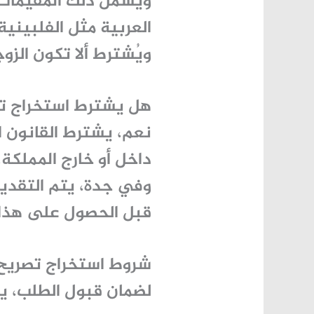
ويشمل ذلك المقيمات م
العربية مثل الفلبينية
ويُشترط ألا تكون الزوج
هل يشترط استخراج تص
نعم، يشترط القانون 
داخل أو خارج المملكة،
وفي جدة، يتم التقدي
قبل الحصول على هذا 
شروط استخراج تصريح
لضمان قبول الطلب، ي