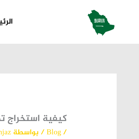
خطي
لى
الرئ
لمحتوى
كيفية استخراج ت
/
Blog
/ بواسطة
njaz