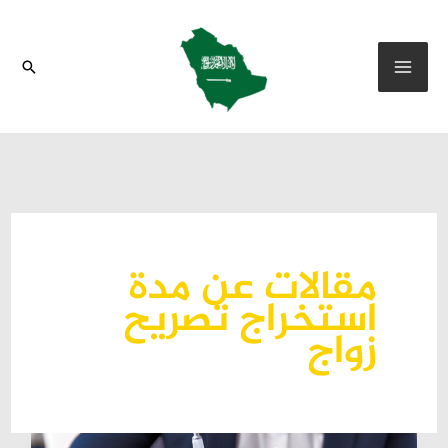
خطي
لى
البحث
لمحتوى
مقالات عن مدة
استخراج تصريح
زواج
كم