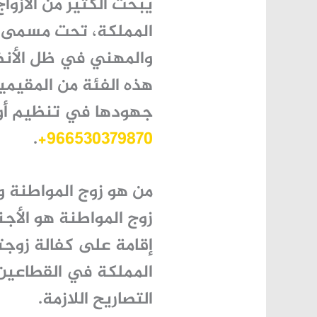
يبحث الكثير من الأز
المملكة، تحت مسمى
والمهني في ظل الأنظ
هذه الفئة من المقيمين
جهودها في تنظيم أو
.
966530379870+
من هو زوج المواطنة 
زوج المواطنة هو الأج
إقامة على كفالة زوجت
المملكة في القطاعين
التصاريح اللازمة.