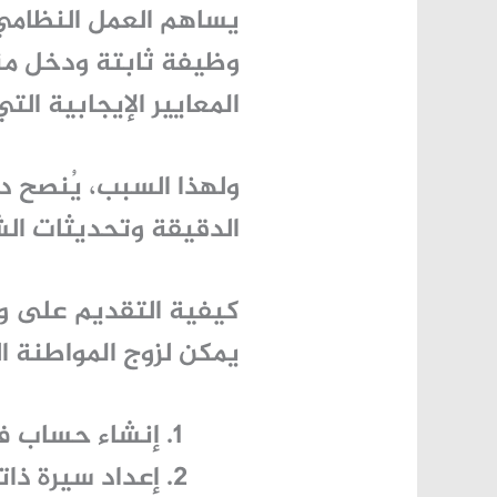
يساهم العمل النظامي
وظيفة ثابتة ودخل منتظ
المعايير الإيجابية الت
ولهذا السبب، يُنصح دا
الدقيقة وتحديثات الش
كيفية التقديم على و
يمكن لزوج المواطنة ا
إنشاء حساب 
إعداد سيرة ذات