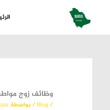
خطي
لى
الرئ
لمحتوى
وظائف زوج مواطن
/
Blog
/ بواسطة
njaz