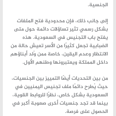
الجنسية.
إلى جانب ذلك، فإن محدودية فتح الملفات
بشكل رسمي تثير تساؤلات دائمة حول
متى
يفتح باب التجنيس في السعودية
. هذه
الضبابية تجعل كثيرًا من الأسر تعيش حالة من
الانتظار وعدم اليقين، خاصة ممن وُلد أبناؤهم
داخل المملكة ويعتبرونها وطنهم الأول.
من بين التحديات أيضًا التمييز بين الجنسيات،
حيث يُطرح دائمًا ملف
تجنيس اليمنيين في
السعودية
بشكل خاص، نظرًا للروابط القوية،
بينما قد تجد جنسيات أخرى صعوبة أكبر في
الحصول على فرصة.