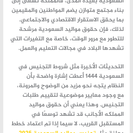
السعودية بعيدة المدى، فالمملكة تسعى إلى
بناء مجتمع متوازن يضم المواطنين والمقيمين
بما يحقق الاستقرار الاقتصادي والاجتماعي.
لذلك، فإن
حقوق مواليد السعودية
مرشحة
للتطور مع مرور الوقت، خاصة مع التغيرات التي
تشهدها البلاد في مجالات التعليم والعمل.
التحديثات الأخيرة مثل
شروط التجنيس في
السعودية 1444
أعطت إشارة واضحة بأن
النظام يتجه نحو مزيد من الوضوح والمرونة،
مع وجود معايير موضوعية لتقييم طلبات
التجنيس. وهذا يعني أن حقوق
مواليد
المملكه
الأجانب قد تشهد توسعًا في
المستقبل القريب، لا سيما إذا تم اعتماد خطط