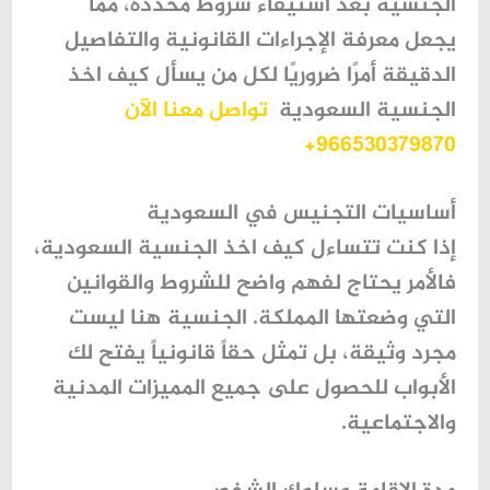
الجنسية بعد استيفاء شروط محددة، مما
يجعل معرفة الإجراءات القانونية والتفاصيل
الدقيقة أمرًا ضروريًا لكل من يسأل
كيف اخذ
الجنسية السعودية
تواصل معنا الآن
966530379870+
أساسيات التجنيس في السعودية
إذا كنت تتساءل
كيف اخذ الجنسية السعودية
،
فالأمر يحتاج لفهم واضح للشروط والقوانين
التي وضعتها المملكة. الجنسية هنا ليست
مجرد وثيقة، بل تمثل
حقاً قانونياً يفتح لك
الأبواب للحصول على جميع المميزات المدنية
والاجتماعية
.