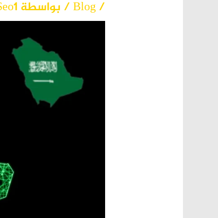
/
Blog
/ بواسطة
Seo1