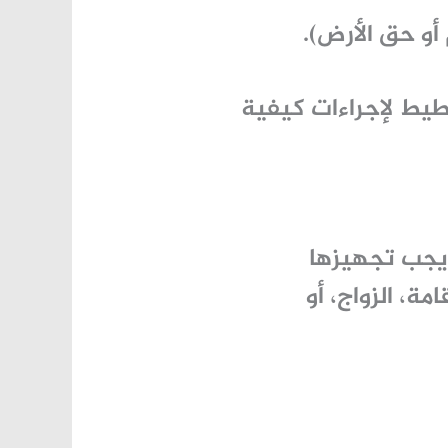
و حق الأرض).
طيط لإجراءات
كيفية
يجب تجهيزها
امة، الزواج، أو