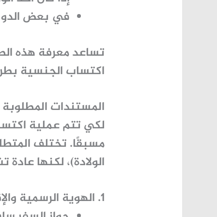
في بعض الدول،
تساعد معرفة هذه الط
اكتساب الجنسية
بطري
المستندات المطلوبة 
لكي تتم عملية
اكتسا
مسبقًا. تختلف المت
الولادة)، لكنها عادة ت
1. الهوية الرسمية والإقامة
جواز السفر سار