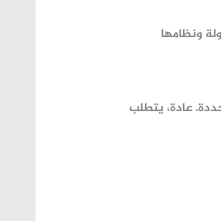
لة ونظامها
حددة. عادة، يتطلب