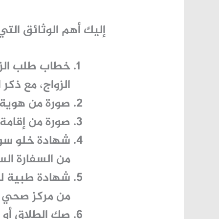
إليك أهم الوثائق الت
خطاب طلب الز
الزواج، مع ذكر 
صورة من هوية 
صورة من إقامة 
شهادة خلو سو
من السفارة ال
شهادة طبية ل
من مركز صحي 
صك الطلاق أو 