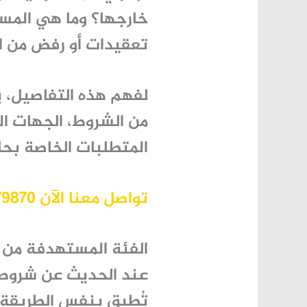
خارجها؟ وما هي المس
تعقيدات أو رفض من ا
لفهم هذه التفاصيل، 
من الشروط، الجهات ال
المتطلبات الخاصة بحا
تواصل معنا الآن 966530379870+
الفئة المستهدفة من
عند الحديث عن
شروط 
تُطبق بنفس الطريقة 