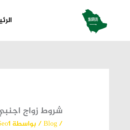
خطي
لى
الرئ
لمحتوى
شروط زواج اجنبي 
/
Blog
/ بواسطة
Seo1