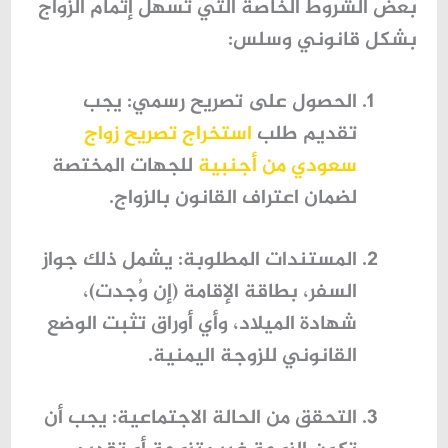
بعض الشروط الخاصة التي تسهّل إتمام الزواج
بشكل قانوني وسلس:
الحصول على تصريح رسمي
: يجب
تقديم طلب
استخراج تصريح زواج
سعودي من أجنبية
للجهات المختصة
لضمان اعتراف القانون بالزواج.
المستندات المطلوبة
: يشمل ذلك جواز
السفر، بطاقة الإقامة (إن وُجدت)،
شهادة الميلاد، وأي أوراق تثبت الوضع
القانوني للزوجة اليمنية.
التحقق من الحالة الاجتماعية
: يجب أن