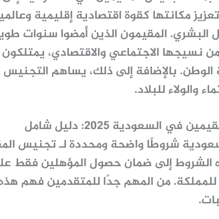
زيز مكانتها كقوة اقتصادية إقليمية وعالمي
ال البشري. المقيمون الذين أمضوا سنوات طوي
زأ من نسيجها الاجتماعي والاقتصادي، يمتلكو
لوطن. بالإضافة إلى ذلك، يساهم التجنيس ف
اء والولاء للبلاد.
ي السعودية 2025: دليل شامل
لسعودية شروطًا واضحة ومحددة لـ
تجنيس الم
 الشروط إلى ضمان حصول المؤهلين فقط على
للمملكة. من المهم جدًا للمتقدمين فهم هذ
ات.