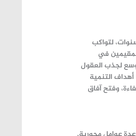
نوات، لتواكب
مقيمين في
أوسع لجذب العقول
أهداف التنمية
اءة، وفتح آفاق
دة عوامل محورية.