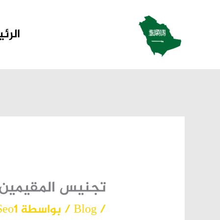
خطي
لى
الرئ
لمحتوى
تجنيس المقيمين ف
/
Blog
/ بواسطة
Seo1