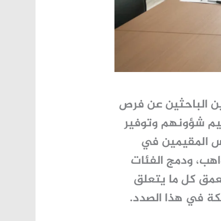
ين الباحثين عن فرص
نظيم شؤونهم وتوفير
 المقيمين في
هب، ودمج الفئات
عمق كل ما يتعلق
كة في هذا الصدد.