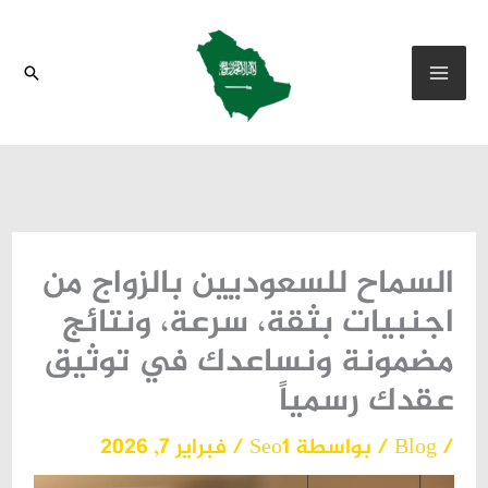
خطي
لى
البحث
لمحتوى
السماح للسعوديين بالزواج من
اجنبيات بثقة، سرعة، ونتائج
مضمونة ونساعدك في توثيق
عقدك رسمياً
/
Blog
/ بواسطة
Seo1
/
فبراير 7, 2026