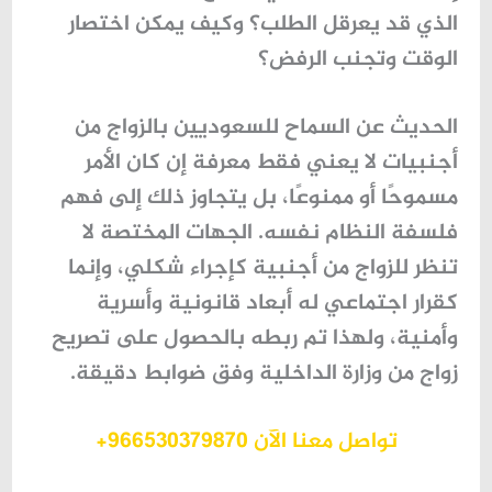
الذي قد يعرقل الطلب؟ وكيف يمكن اختصار
الوقت وتجنب الرفض؟
الحديث عن السماح للسعوديين بالزواج من
أجنبيات لا يعني فقط معرفة إن كان الأمر
مسموحًا أو ممنوعًا، بل يتجاوز ذلك إلى فهم
فلسفة النظام نفسه. الجهات المختصة لا
تنظر للزواج من أجنبية كإجراء شكلي، وإنما
كقرار اجتماعي له أبعاد قانونية وأسرية
وأمنية، ولهذا تم ربطه بالحصول على تصريح
زواج من وزارة الداخلية وفق ضوابط دقيقة.
تواصل معنا الآن 966530379870+