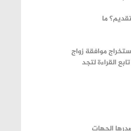
تقديم؟ ما
تخراج موافقة زواج
لة. تابع القراءة لتجد
درها الجهات