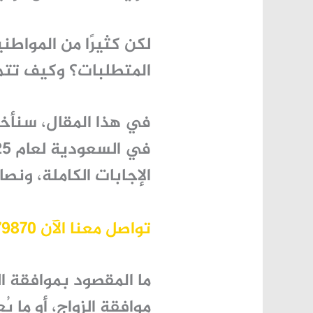
لكن كثيرًا من المواطن
المتطلبات؟ وكيف تتم 
في هذا المقال، سنأخ
الإجابات الكاملة، ونص
تواصل معنا الآن 966530379870+
ما المقصود بموافقة ال
موافقة الزواج
، أو ما يُ